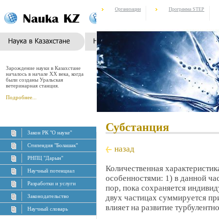
Организации
Программа STEP
Зарождение науки в Казахстане
началось в начале XX века, когда
были созданы Уральская
ветеринарная станция.
Подробнее...
Субстанция
Закон РК "О науке"
Стипендия "Болашак"
назад
РНПЦ "Дарын"
Количественная характеристи
Научный потенциал
особенностями: 1) в данной ча
Разработки и услуги
пор, пока сохраняется индивиду
Законодательство
двух частицах суммируется при
влияет на развитие турбулентно
Научный словарь