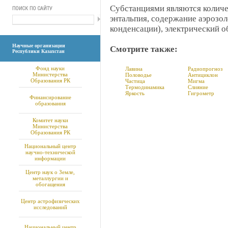
Субстанциями являются количе
энтальпия, содержание аэрозол
конденсации), электрический о
Научные организации
Смотрите также:
Республики Казахстан
Фонд науки
Лавина
Радиопрогноз
Министерства
Половодье
Антициклон
Образования РК
Частица
Мигма
Термодинамика
Слияние
Яркость
Гигрометр
Финансирование
образования
Комитет науки
Министерства
Образования РК
Национальный центр
научно-технической
информации
Центр наук о Земле,
металлургии и
обогащения
Центр астрофизических
исследований
Национальный центр