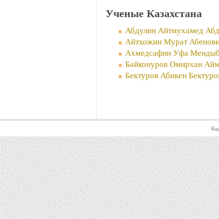
Ученые Казахстана
Абдулин Айтмухамед Абд
Айтхожин Мурат Абенов
Ахмедсафин Уфа Мендыб
Байконуров Омирхан Айм
Бектуров Абикен Бектуро
Кар