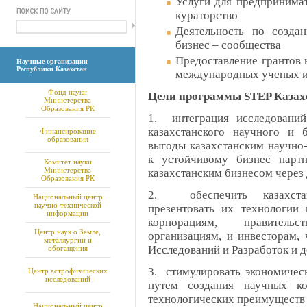
Услуги для предпринимат
кураторство
Деятельность по созда
бизнес – сообщества
Предоставление грантов 
Научные организации
Республики Казахстан
международных ученых и
Фонд науки
Цели программы STEP Казахс
Министерства
Образования РК
1. интеграция исследований
казахстанского научного и 
Финансирование
образования
выгоды казахстанским научно
к устойчивому бизнес парт
Комитет науки
Министерства
казахстанским бизнесом через 
Образования РК
2. обеспечить казахстан
Национальный центр
научно-технической
презентовать их технологии
информации
корпорациям, правитель
Центр наук о Земле,
организациям, и инвесторам, 
металлургии и
Исследований и Разработок и д
обогащения
3. стимулировать экономическ
Центр астрофизических
исследований
путем создания научных к
технологических преимуществ 
Национальный центр