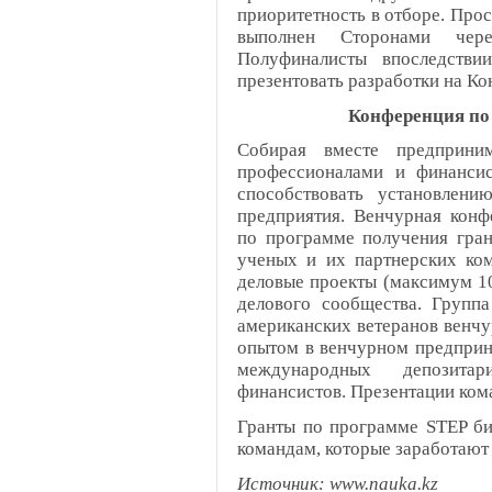
приоритетность в отборе. Про
выполнен Сторонами чере
Полуфиналисты впоследстви
презентовать разработки на К
Конференция по
Собирая вместе предприни
профессионалами и финансис
способствовать установлени
предприятия. Венчурная конф
по программе получения гран
ученых и их партнерских ко
деловые проекты (максимум 10
делового сообщества. Группа
американских ветеранов венчу
опытом в венчурном предприни
международных депозитар
финансистов. Презентации кома
Гранты по программе STEP биз
командам, которые заработают
Источник: www.nauka.kz