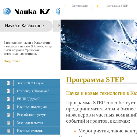
Организации
Программа STEP
Зарождение науки в Казахстане
началось в начале XX века, когда
были созданы Уральская
ветеринарная станция.
Подробнее...
Программа STEP
Закон РК "О науке"
Стипендия "Болашак"
Наука и новые технологии в Ка
РНПЦ "Дарын"
Программа STEP способствует 
Научный потенциал
предпринимательства и бизнес
инженеров и частных компани
Разработки и услуги
событий и грантов, включая:
Законодательство
Мероприятия, такие как 
Научный словарь