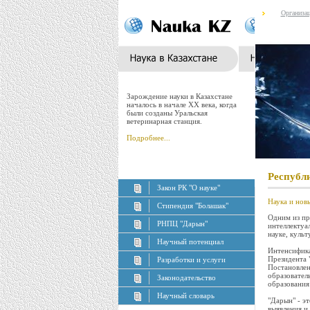
Организа
Зарождение науки в Казахстане
началось в начале XX века, когда
были созданы Уральская
ветеринарная станция.
Подробнее...
Республ
Закон РК "О науке"
Наука и нов
Стипендия "Болашак"
Одним из пр
РНПЦ "Дарын"
интеллектуа
науке, культ
Научный потенциал
Интенсифика
Президента 
Разработки и услуги
Постановлен
образовател
Законодательство
образования
Научный словарь
"Дарын" - э
выявления и