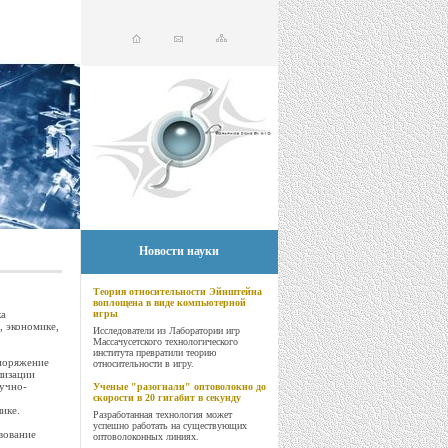
Новости науки
Теория относительности Эйнштейна
воплощена в виде компьютерной
ка
игры
, экономике,
Исследователи из Лаборатории игр
Массачусетского технологического
института превратили теорию
поряжение
относительности в игру.
лизации
учно-
Ученые "разогнали" оптоволокно до
скорости в 20 гигабит в секунду
ике.
Разработанная технология может
успешно работать на существующих
вование
оптоволоконных линиях.