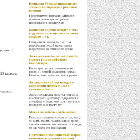
Компания Microsoft представляет
технологию перевода в реальном
времени
Представители компании Microsoft
провели демонстрацию работы
программного обеспечения.
Компания Fujifilm обещает к 2015
году выпустить оптические диски
объемом 1 ТБ
Специалисты компании Fujifilm
разработали новый метод записи
информации на оптические диски.
даренной
Закончено восстановление самого
старого в мире цифрового
компьютера
После трех лет восстановительных
работ, 61-летний компьютер Harwell
23 казахско-
Dekatron был успешно перезагружен.
Антарктический лед поведал о
содержании метана и CO2 в
атмосфере Земли
тельным
Анализ пузырьков воздуха позволил
восстановить динамику содержания в
атмосфере углекислого газа и метана за
последние 800 тысяч лет.
Можно ли забыть незабываемое?
Психологи активно спорят о том, могут
ли быть забыты эмоционально яркие,
«незабываемые» впечатления, и если да,
то как часто это происходит.
Противники эволюционной теории
озаботились правами учителей