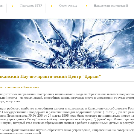
ции
Программа STEP
Совет ученых
Направления исследований
иканский Научно-практический Центр "Дарын"
ые технологии в Казахстане
иоритетных направлений построения национальной модели образования является подготов
льной элиты - молодых людей, способных занять ключевые места в управлении государством
уре, искусстве.
ции работы с наиболее способными детьми и молодежью в Казахстане способствовало Рас
"О государственной поддержке и развитии школ для одаренных детей" (1996г.). Для его реа
ием Правительства РК № 256 от 24 марта 1998 года было открыто принципиально новое на
ьное учреждение - Республиканский научно-практический центр "Дарын" при Министерстве
 и науки, который стал системообразующим звеном в работе с одаренными детьми в республ
то многофункциональное научно-образовательное учреждение, направленное на совершенст
 развития одаренности детей.