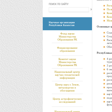
Рег
Пол
Кон
Кон
Меж
Научные организации
Республики Казахстан
Основные це
Сод
Фонд науки
Созд
Министерства
Образования РК
Рас
лич
Обе
Финансирование
образования
Республика
4 ре
Комитет науки
туре
Министерства
Образования РК
3 р
6 э
Национальный центр
респ
научно-технической
пре
информации
рес
респ
Центр наук о Земле,
проф
металлургии и
мате
обогащения
нау
подг
Центр астрофизических
науч
исследований
фун
Национальный центр