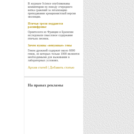
В журнале Science опубликованы
комментарии по поводу очередного
витка сражений за легализацию
преподавания креационистской версии
эволюции.
Птичьи трели поддаются
расшифровке
Орнитологи из Франции и Бразилии
исследовали смысловое содержание
птичьих песенок.
Зачем нужны «ненужные» гены
Геном дрожжей содержит около 6000
генов, из которых только 1000 являются
необходимыми для выживания в
лабораторных условиях.
Архив статей
|
Добавить статью
На правах рекламы