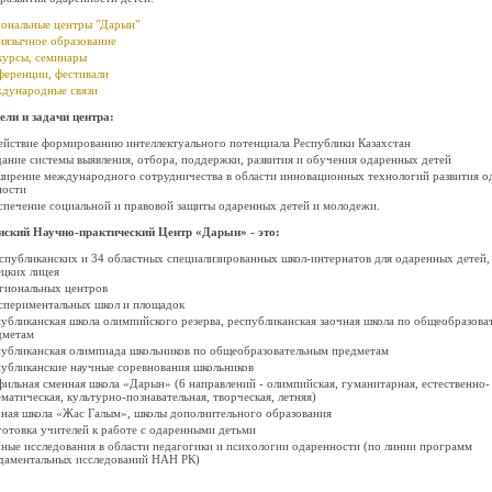
иональные центры "Дарын"
иязычное образование
курсы, семинары
ференции, фестивали
дународные связи
ли и задачи центра:
ействие формированию интеллектуального потенциала Республики Казахстан
ание системы выявления, отбора, поддержки, развития и обучения одаренных детей
ширение международного сотрудничества в области инновационных технологий развития о
ности
спечение социальной и правовой защиты одаренных детей и молодежи.
нский Научно-практический Центр «Дарын» - это:
спубликанских и 34 областных специализированных школ-интернатов для одаренных детей, 
цких лицея
егиональных центров
кспериментальных школ и площадок
убликанская школа олимпийского резерва, республиканская заочная школа по общеобразова
дметам
публиканская олимпиада школьников по общеобразовательным предметам
убликанские научные соревнования школьников
ильная сменная школа «Дарын» (6 направлений - олимпийская, гуманитарная, естественно-
матическая, культурно-познавательная, творческая, летняя)
чная школа «Жас Галым», школы дополнительного образования
отовка учителей к работе с одаренными детьми
ные исследования в области педагогики и психологии одаренности (по линии программ
даментальных исследований НАН РК)