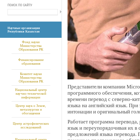
Научные организации
Республики Казахстан
Фонд науки
Министерства
Образования РК
Финансирование
образования
Комитет науки
Министерства
Образования РК
Представители компании Micro
Национальный центр
программного обеспечения, ко
научно-технической
информации
времени перевод с северно-кит
языка на английский язык. При
Центр наук о Земле,
металлургии и
интонации и оригинальный гол
обогащения
Работает программа перевода, 
Центр астрофизических
язык и переупорядочивая их в 
исследований
предложений языка перевода. 
Национальный центр