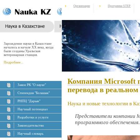
Организации
Программа STEP
Зарождение науки в Казахстане
началось в начале XX века, когда
были созданы Уральская
ветеринарная станция.
Подробнее...
Компания Microsoft 
Закон РК "О науке"
перевода в реальном
Стипендия "Болашак"
РНПЦ "Дарын"
Наука и новые технологии в Ка
Научный потенциал
Представители компании M
Разработки и услуги
программного обеспечения.
Законодательство
Научный словарь