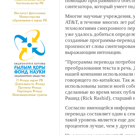
помощью программного обеспе
биотехнологии РК
синтезатора, который умеет по
Институт фитохимии
Многие научные учреждения, ун
Министерства
образования и науки РК
AT&T, в течение многих лет р
технологиями синхронного пере
уже удалось добиться определе
созданные программы-перевод
произносят слова синтезирова
выражающим интонации.
"Программа перевода потребов
преобразования текста в речь.
нашей компании использовали н
говорящего по-китайски. Так ж
О Фонде науки РК
Деятельность Фонда
использованы записи моей собс
Проекты Фонда
Партнеры Фонда
сделанные во время моих публ
Инновационные гранты
Рашид (Rick Rashid), старший 
Согласно имеющейся информац
перевода составляет один к сем
такой уровень является еще до
процентов лучше, чем у други