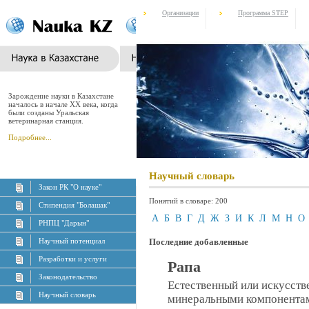
Организации
Программа STEP
Зарождение науки в Казахстане
началось в начале XX века, когда
были созданы Уральская
ветеринарная станция.
Подробнее...
Научный словарь
Закон РК "О науке"
Понятий в словаре: 200
Стипендия "Болашак"
А
Б
В
Г
Д
Ж
З
И
К
Л
М
Н
О
РНПЦ "Дарын"
Научный потенциал
Последние добавленные
Разработки и услуги
Рапа
Законодательство
Естественный или искусст
Научный словарь
минеральными компонентами;