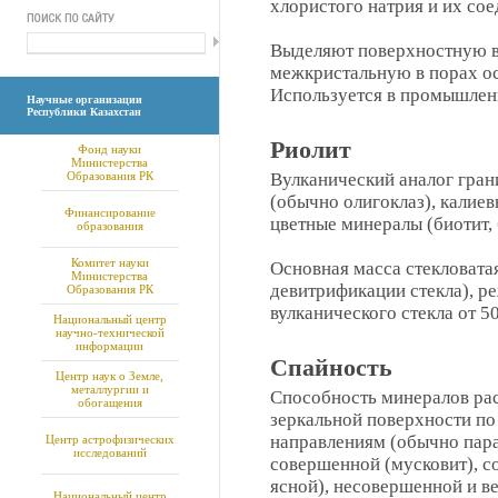
хлористого натрия и их сое
Выделяют поверхностную в
межкристальную в порах ос
Используется в промышленн
Научные организации
Республики Казахстан
Риолит
Фонд науки
Министерства
Образования РК
Вулканический аналог гран
(обычно олигоклаз), калиев
Финансирование
цветные минералы (биотит,
образования
Комитет науки
Основная масса стекловата
Министерства
девитрификации стекла), р
Образования РК
вулканического стекла от 5
Национальный центр
научно-технической
информации
Спайность
Центр наук о Земле,
металлургии и
Способность минералов рас
обогащения
зеркальной поверхности п
направлениям (обычно пара
Центр астрофизических
исследований
совершенной (мусковит), со
ясной), несовершенной и в
Национальный центр