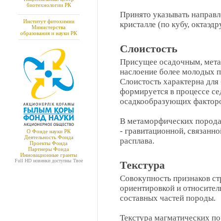
биотехнологии РК
Принято указывать направл
Институт фитохимии
кристалле (по кубу, октаэдр
Министерства
образования и науки РК
Слоистость
Присущее осадочным, мет
наслоение более молодых пл
Слоистость характерна для
формируется в процессе се
осадкообразующих факторо
В метаморфических породах
- гравитационной, связанн
О Фонде науки РК
Деятельность Фонда
расплава.
Проекты Фонда
Партнеры Фонда
Инновационные гранты
Full HD новинки доступны
Твое
Текстура
Совокупность признаков ст
ориентировкой и относите
составных частей породы.
Текстура магматических по