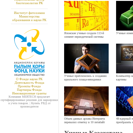
биотехнологии РК
Институт фитохимии
Министерства
образования и науки РК
Японские ученые создали 113-й
Ученые измен
элемент периодической системы
Ученые приблизились к созданию
Компьютер н
О Фонде науки РК
идеального плаща-невидимки
картины
Деятельность Фонда
Проекты Фонда
Партнеры Фонда
Инновационные гранты
Компания
MERTECH
предлагает
сертифицированные решения для маркировки
и учета товаров. | Купить
РВД
от
производителя
Объем данных архива Интернета
48-ядерный п
перевалил отметку в 10 петабайт
преобразить 
Ученые Казахстана