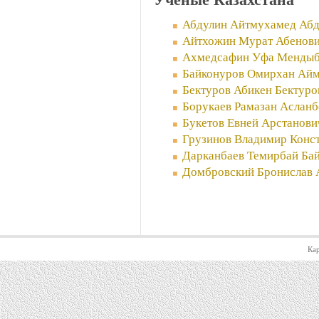
Абдулин Айтмухамед Абд
Айтхожин Мурат Абенов
Ахмедсафин Уфа Мендыб
Байконуров Омирхан Айм
Бектуров Абикен Бектуро
Борукаев Рамазан Асланб
Букетов Евней Арстанови
Грузинов Владимир Конс
Дарканбаев Темирбай Ба
Домбровский Бронислав 
Кар