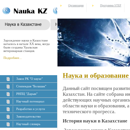
Организации
Программа STEP
Зарождение науки в Казахстане
началось в начале XX века, когда
были созданы Уральская
ветеринарная станция.
Подробнее...
Наука и образование
Закон РК "О науке"
Стипендия "Болашак"
Данный сайт посвящен развити
Казахстан. На сайте собрана и
РНПЦ "Дарын"
действующих научных организа
Научный потенциал
области науки и образования, 
Разработки и услуги
технического прогресса.
Законодательство
История науки в Казахстане
Научный словарь