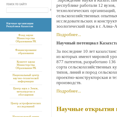
Зарождение науки в Казахстане 
республике работали 12 вузов,
технологических организаций, 
сельскохозяйственных опытных 
исследовательских и конструкт
Научные организации
зоологический парк в г. Алма-А
Республики Казахстан
Подробнее...
Фонд науки
Министерства
Образования РК
Научный потенциал Казахст
Финансирование
За последние 10 лет казахстан
образования
из которых имеют мировой уро
877 патентов, разработано 136
Комитет науки
Министерства
сорта сельскохозяйственных ку
Образования РК
типов, линий и пород сельско
Национальный центр
проектно-конструкторская и т
научно-технической
информации
производств.
Центр наук о Земле,
Подробнее...
металлургии и
обогащения
Центр астрофизических
исследований
Научные открытия 
Национальный центр